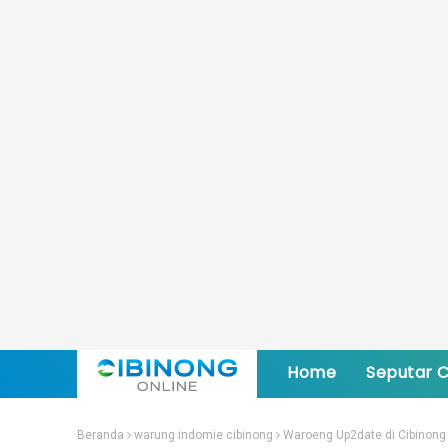
Home
Seputar C
Beranda
warung indomie cibinong
Waroeng Up2date di Cibinong