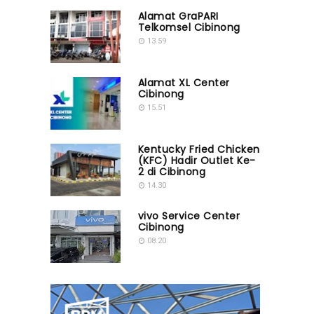
Alamat GraPARI
Telkomsel Cibinong
13.59
Alamat XL Center
Cibinong
15.51
Kentucky Fried Chicken
(KFC) Hadir Outlet Ke-
2 di Cibinong
14.30
vivo Service Center
Cibinong
08.20