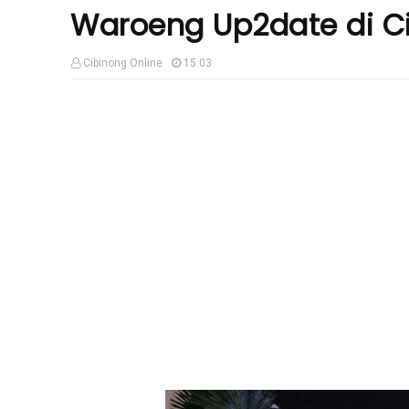
Waroeng Up2date di C
Cibinong Online
15.03