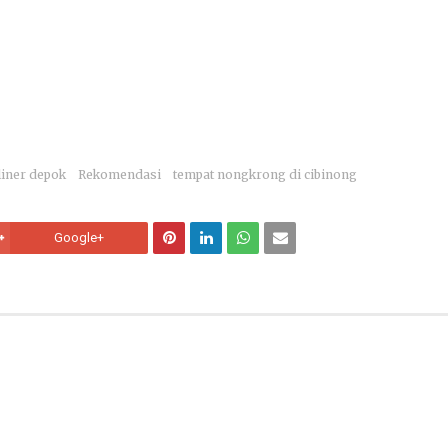
liner depok
Rekomendasi
tempat nongkrong di cibinong
Google+