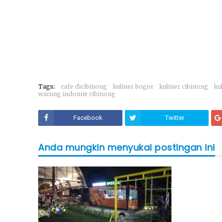
Tags:
cafe dicibinong
kuliner bogor
kuliner cibinong
ku
warung indomie cibinong
Facebook
Twitter
Anda mungkin menyukai postingan ini