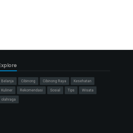
Explore
Belanja
Cibinong
Cibinong Raya
Kesehatan
Kuliner
Rekomendasi
Sosial
Tips
Wisata
olahraga