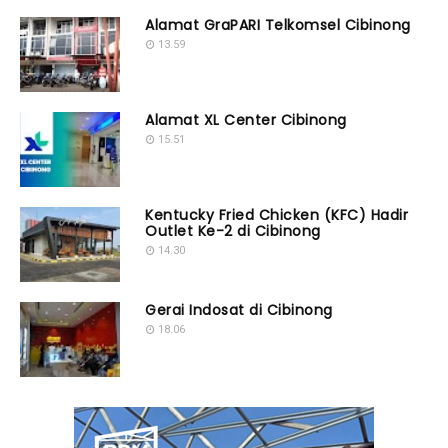
Alamat GraPARI Telkomsel Cibinong
13.59
Alamat XL Center Cibinong
15.51
Kentucky Fried Chicken (KFC) Hadir
Outlet Ke-2 di Cibinong
14.30
Gerai Indosat di Cibinong
18.06