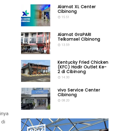
Alamat XL Center
Cibinong
15.51
Alamat GraPARI
Telkomsel Cibinong
13.59
Kentucky Fried Chicken
(KFC) Hadir Outlet Ke-
2 di Cibinong
14.30
vivo Service Center
Cibinong
08.20
inya
 di