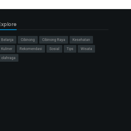
Explore
Belanja
Cibinong
Cibinong Raya
Kesehatan
Kuliner
Rekomendasi
Sosial
Tips
Wisata
olahraga