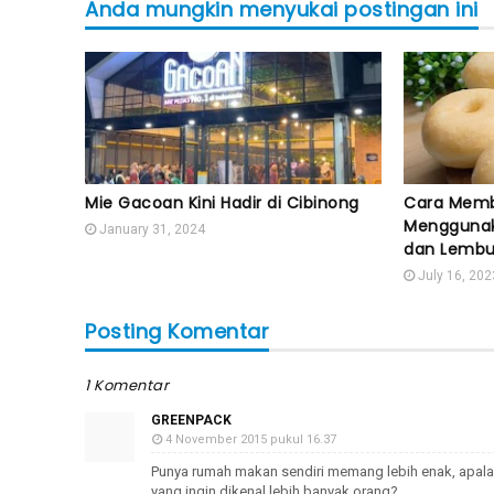
Anda mungkin menyukai postingan ini
Mie Gacoan Kini Hadir di Cibinong
Cara Memb
Menggunak
January 31, 2024
dan Lembu
July 16, 202
Posting Komentar
1 Komentar
GREENPACK
4 November 2015 pukul 16.37
Punya rumah makan sendiri memang lebih enak, apala
yang ingin dikenal lebih banyak orang?