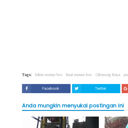
Tags:
bikin sumur bor
buat sumur bor
Cibinong Raya
ja
Facebook
Twitter
Anda mungkin menyukai postingan ini