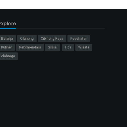
Explore
Belanja
Cibinong
Cibinong Raya
Kesehatan
Kuliner
Rekomendasi
Sosial
Tips
Wisata
olahraga