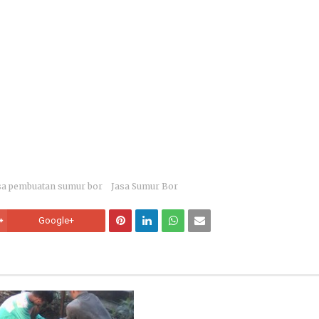
sa pembuatan sumur bor
Jasa Sumur Bor
Google+