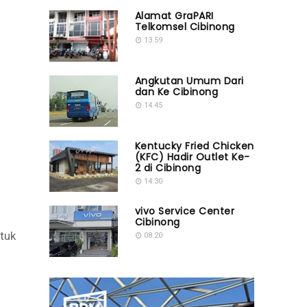
Alamat GraPARI
Telkomsel Cibinong
13.59
Angkutan Umum Dari
dan Ke Cibinong
14.45
Kentucky Fried Chicken
(KFC) Hadir Outlet Ke-
2 di Cibinong
14.30
vivo Service Center
Cibinong
tuk
08.20