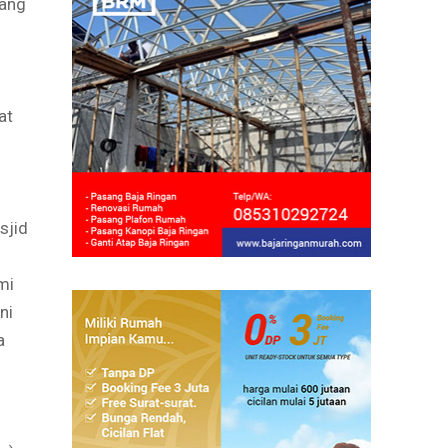
dang
at
sjid
mi
ni
a