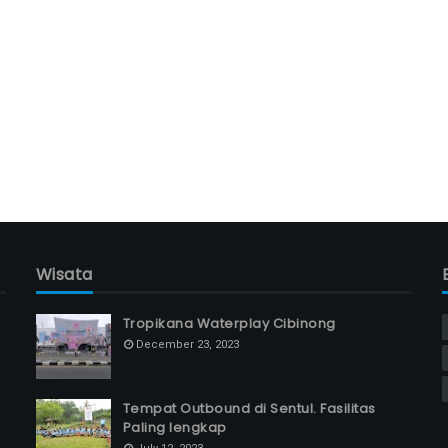
Wisata
Tropikana Waterplay Cibinong
December 23, 2023
Tempat Outbound di Sentul. Fasilitas
Paling lengkap