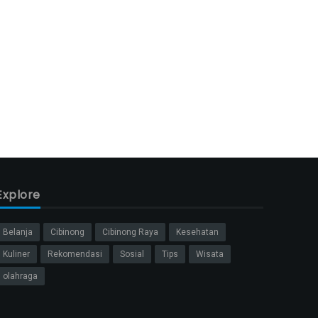
Explore
Belanja
Cibinong
Cibinong Raya
Kesehatan
Kuliner
Rekomendasi
Sosial
Tips
Wisata
olahraga