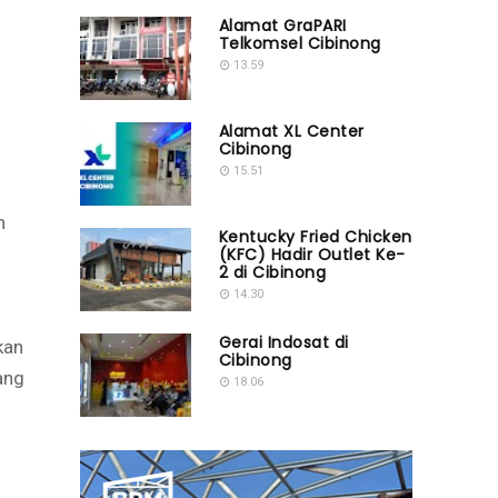
Alamat GraPARI
Telkomsel Cibinong
13.59
Alamat XL Center
Cibinong
15.51
n
Kentucky Fried Chicken
(KFC) Hadir Outlet Ke-
2 di Cibinong
14.30
Gerai Indosat di
kan
Cibinong
ang
18.06