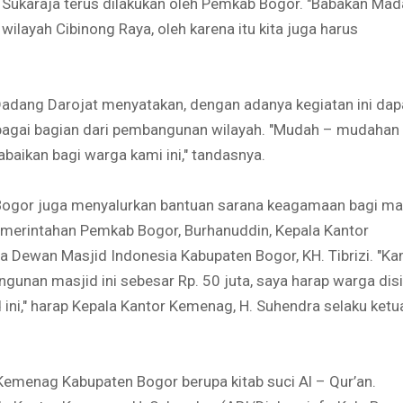
Sukaraja terus dilakukan oleh Pemkab Bogor. "Babakan Ma
ilayah Cibinong Raya, oleh karena itu kita juga harus
Dadang Darojat menyatakan, dengan adanya kegiatan ini dap
bagai bagian dari pembangunan wilayah. "Mudah – mudahan
aikan bagi warga kami ini," tandasnya.
b Bogor juga menyalurkan bantuan sarana keagamaan bagi ma
 Pemerintahan Pemkab Bogor, Burhanuddin, Kepala Kantor
 Dewan Masjid Indonesia Kabupaten Bogor, KH. Tibrizi. "Ka
an masjid ini sebesar Rp. 50 juta, saya harap warga disi
ni," harap Kepala Kantor Kemenag, H. Suhendra selaku ketu
r Kemenag Kabupaten Bogor berupa kitab suci Al – Qur’an.