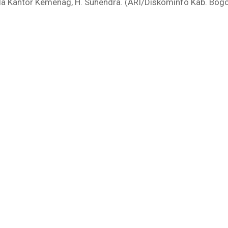
la Kantor Kemenag, H. Suhendra. (ARI/Diskominfo Kab. Bogo