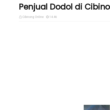
Penjual Dodol di Cibin
Cibinong Online
14.46