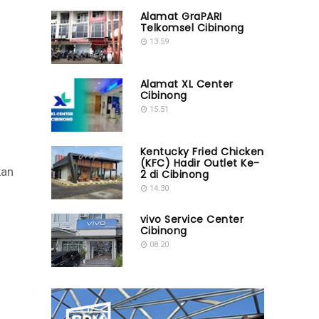
Alamat GraPARI
Telkomsel Cibinong
13.59
Alamat XL Center
Cibinong
15.51
Kentucky Fried Chicken
(KFC) Hadir Outlet Ke-
kan
2 di Cibinong
14.30
vivo Service Center
Cibinong
08.20